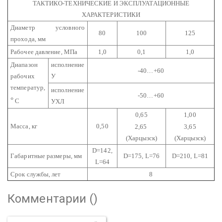
ТАКТИКО-ТЕХНИЧЕСКИЕ И ЭКСПЛУАТАЦИОННЫЕ
ХАРАКТЕРИСТИКИ
Диаметр условного
80
100
125
прохода, мм
Рабочее давление, МПа
1,0
0,1
1,0
Диапазон
исполнение
-40…+60
рабочих
У
температур,
исполнение
-50…+60
°
С
УХЛ
0,65
1,00
Масса, кг
0,50
2,65
3,65
(Харцызск)
(Харцызск)
D=142,
Габаритные размеры, мм
D=175, L=76
D=210, L=81
L=64
Срок службы, лет
8
Комментарии (
)