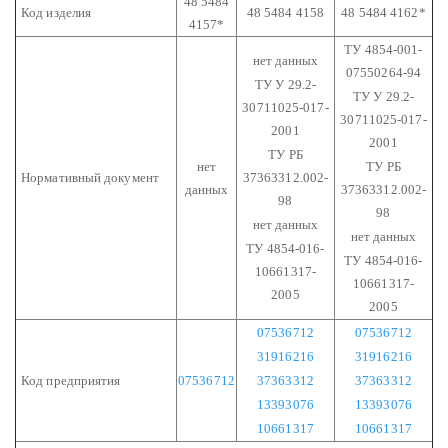
48 5484
Код изделия
48 5484 4158
48 5484 4162*
4157*
ТУ 4854-001-
нет данных
07550264-94
ТУ У 29.2-
ТУ У 29.2-
30711025-017-
30711025-017-
2001
2001
ТУ РБ
нет
ТУ РБ
Нормативный документ
37363312.002-
данных
37363312.002-
98
98
нет данных
нет данных
ТУ 4854-016-
ТУ 4854-016-
10661317-
10661317-
2005
2005
07536712
07536712
31916216
31916216
Код предприятия
07536712
37363312
37363312
13393076
13393076
10661317
10661317