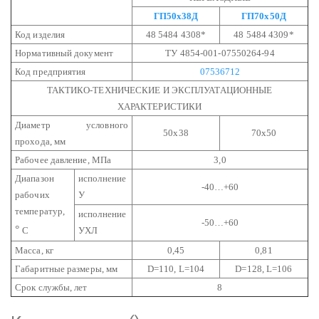
ГП50х38Д
ГП70х50Д
Код изделия
48 5484 4308*
48 5484 4309*
Нормативный документ
ТУ 4854-001-07550264-94
Код предприятия
07536712
ТАКТИКО-ТЕХНИЧЕСКИЕ И ЭКСПЛУАТАЦИОННЫЕ
ХАРАКТЕРИСТИКИ
Диаметр условного
50х38
70х50
прохода, мм
Рабочее давление, МПа
3,0
Диапазон
исполнение
-40…+60
рабочих
У
температур,
исполнение
-50…+60
°
С
УХЛ
Масса, кг
0,45
0,81
Габаритные размеры, мм
D=110, L=104
D=128, L=106
Срок службы, лет
8