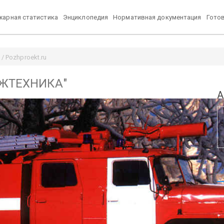
арная статистика
Энциклопедия
Нормативная документация
Гото
/ Pozhproekt.ru
ПОЖТЕХНИКА"
А