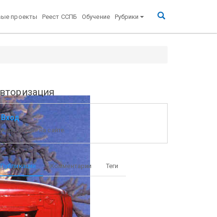
вые проекты
Реест ССПБ
Обучение
Рубрики
вторизация
Вход
Авторизация на сайте.
Публикации
Комментарии
Теги