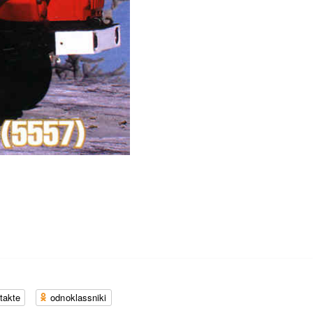
takte
odnoklassniki