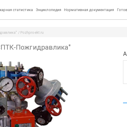
арная статистика
Энциклопедия
Нормативная документация
Гото
авлика" / Pozhproekt.ru
СПТК-Пожгидравлика"
А