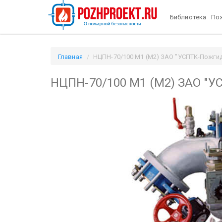
Библиотека
Пож
Главная
НЦПН-70/100 М1 (М2) ЗАО "УСПТК-Пожгидр
НЦПН-70/100 М1 (М2) ЗАО "У