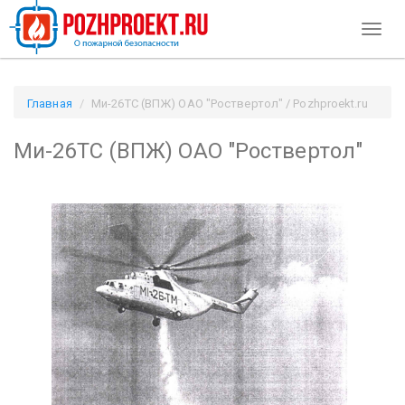
Toggl
naviga
Главная
Ми-26ТС (ВПЖ) ОАО "Роствертол" / Pozhproekt.ru
Ми-26ТС (ВПЖ) ОАО "Роствертол"