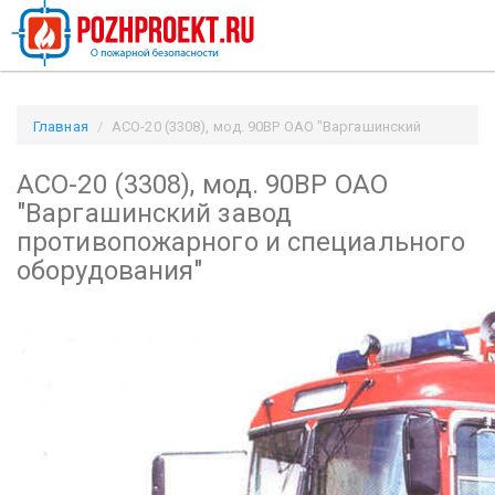
Главная
АСО-20 (3308), мод. 90ВР ОАО "Варгашинский
завод противопожарного и специального оборудования" /
АСО-20 (3308), мод. 90ВР ОАО
Pozhproekt.ru
"Варгашинский завод
противопожарного и специального
оборудования"