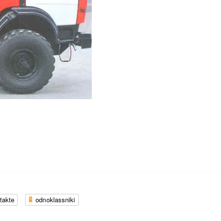
takte
odnoklassniki