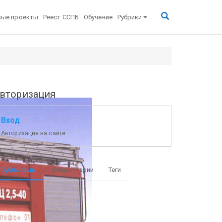
вые проекты
Реест ССПБ
Обучение
Рубрики
вторизация
Вход
Авторизация на сайте.
Публикации
Комментарии
Теги