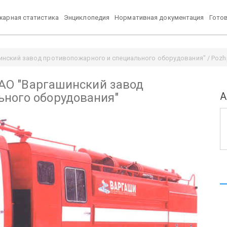
арная статистика
Энциклопедия
Нормативная документация
Гото
шинский завод противопожарного и специального оборудования" / Pozhp
 ОАО "Варгашинский завод
А
ьного оборудования"