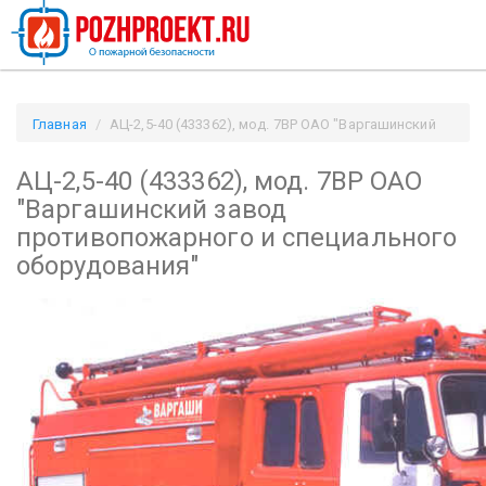
Главная
АЦ-2,5-40 (433362), мод. 7ВР ОАО "Варгашинский
завод противопожарного и специального оборудования" /
АЦ-2,5-40 (433362), мод. 7ВР ОАО
Pozhproekt.ru
"Варгашинский завод
противопожарного и специального
оборудования"