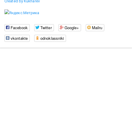
Created by Kukharev
Facebook
Twitter
Google+
Mailru
vkontakte
odnoklassniki