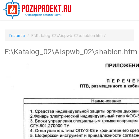
Главная
F:\Katalog_02\Aispwb_02\shablon.htm /
Pozhproekt.ru
F:\Katalog_02\Aispwb_02\shablon.htm