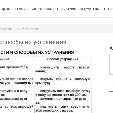
арная статистика
Энциклопедия
Нормативная документация
Гото
странения / Pozhproekt.ru
способы их устранения
А