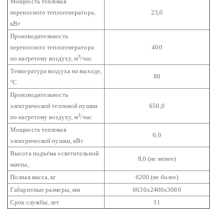
Мощность тепловая
переносного теплогенератора,
23,0
кВт
Производительность
переносного теплогенератора
400
3
по нагретому воздуху, м
/час
Температура воздуха на выходе,
80
°С
Производительность
электрической тепловой пушки
650,0
3
по нагретому воздуху, м
/час
Мощность тепловая
6,0
электрической пушки, кВт
Высота подъёма осветительной
8,0 (не менее)
мачты,
Полная масса, кг
6200 (не более)
Габаритные размеры, мм
6630х2400х3080
Срок службы, лет
11