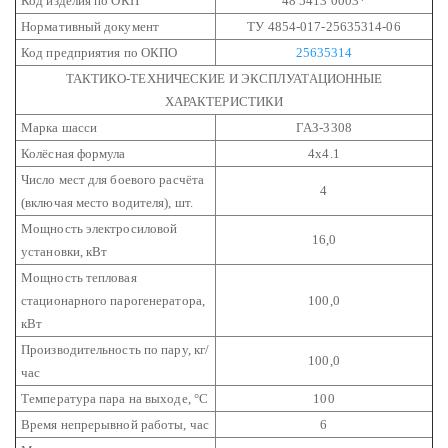
Код изделия по ОКП
48 5413 0003*
Нормативный документ
ТУ 4854-017-25635314-06
Код предприятия по ОКПО
25635314
ТАКТИКО-ТЕХНИЧЕСКИЕ И ЭКСПЛУАТАЦИОННЫЕ
ХАРАКТЕРИСТИКИ
Марка шасси
ГАЗ-3308
Колёсная формула
4х4.1
Число мест для боевого расчёта
4
(включая место водителя), шт.
Мощность электросиловой
16,0
установки, кВт
Мощность тепловая
стационарного парогенератора,
100,0
кВт
Производительность по пару, кг/
100,0
час
Температура пара на выходе, °С
100
Время непрерывной работы, час
6