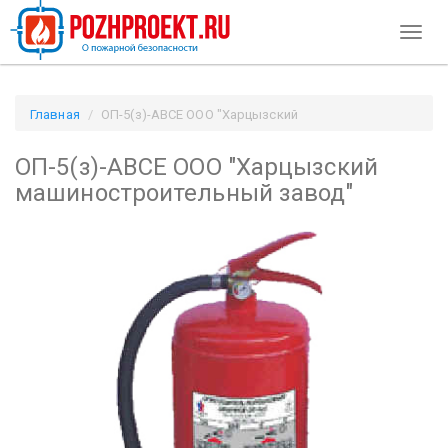
Toggl
naviga
Главная
ОП-5(з)-АВСЕ ООО "Харцызский
машиностроительный завод" / Pozhproekt.ru
ОП-5(з)-АВСЕ ООО "Харцызский
машиностроительный завод"