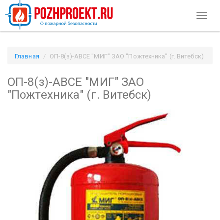
Toggl
naviga
Главная
ОП-8(з)-АВСЕ "МИГ" ЗАО "Пожтехника" (г. Витебск)
/ Pozhproekt.ru
ОП-8(з)-АВСЕ "МИГ" ЗАО
"Пожтехника" (г. Витебск)