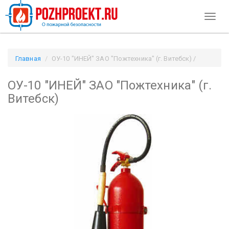
Toggl
naviga
Главная
ОУ-10 "ИНЕЙ" ЗАО "Пожтехника" (г. Витебск) /
Pozhproekt.ru
ОУ-10 "ИНЕЙ" ЗАО "Пожтехника" (г.
Витебск)