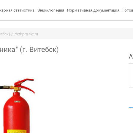
арная статистика
Энциклопедия
Нормативная документация
Гото
ебск) / Pozhproekt.ru
ика" (г. Витебск)
А