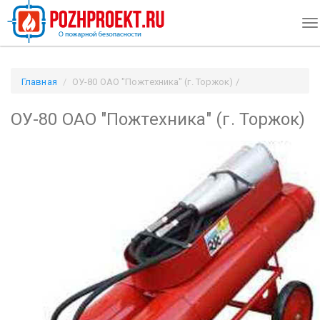
To
na
Главная
ОУ-80 ОАО "Пожтехника" (г. Торжок) /
Pozhproekt.ru
ОУ-80 ОАО "Пожтехника" (г. Торжок)