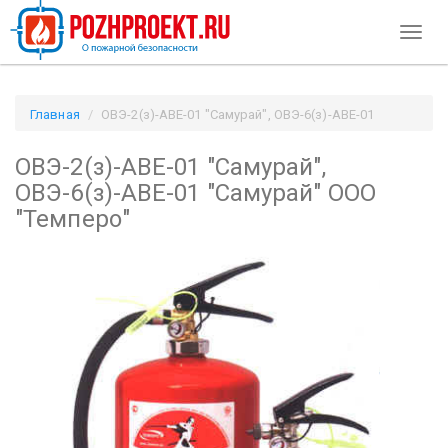
Toggl
naviga
Главная
ОВЭ-2(з)-АВЕ-01 "Самурай", ОВЭ-6(з)-АВЕ-01
"Самурай" ООО "Темперо" / Pozhproekt.ru
ОВЭ-2(з)-АВЕ-01 "Самурай",
ОВЭ-6(з)-АВЕ-01 "Самурай" ООО
"Темперо"