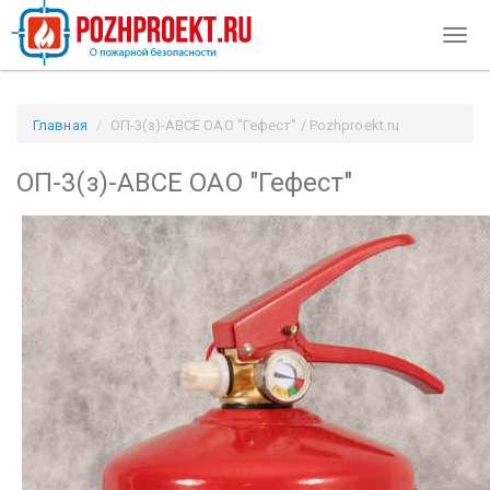
Togg
navig
Главная
ОП-3(з)-АВСЕ ОАО "Гефест" / Pozhproekt.ru
ОП-3(з)-АВСЕ ОАО "Гефест"