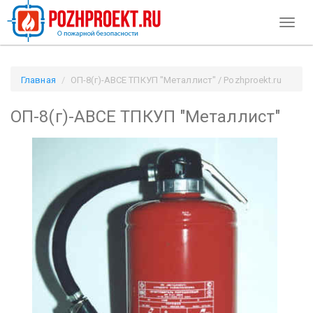
Toggl
naviga
Главная
ОП-8(г)-АВСЕ ТПКУП "Металлист" / Pozhproekt.ru
ОП-8(г)-АВСЕ ТПКУП "Металлист"