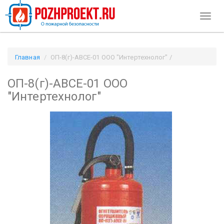
Toggl
naviga
Главная
ОП-8(г)-АВСЕ-01 ООО "Интертехнолог" /
Pozhproekt.ru
ОП-8(г)-АВСЕ-01 ООО
"Интертехнолог"