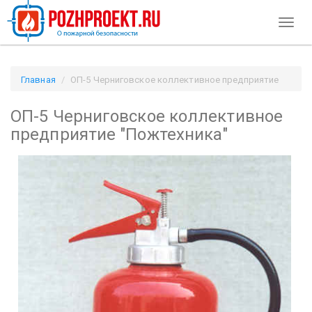
Toggl
naviga
Главная
ОП-5 Черниговское коллективное предприятие
"Пожтехника" / Pozhproekt.ru
ОП-5 Черниговское коллективное
предприятие "Пожтехника"