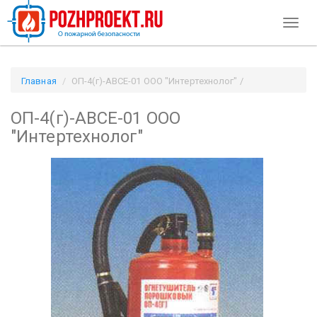
Toggl
naviga
Главная
ОП-4(г)-АВСЕ-01 ООО "Интертехнолог" /
Pozhproekt.ru
ОП-4(г)-АВСЕ-01 ООО
"Интертехнолог"