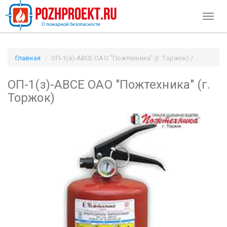
Toggl
naviga
Главная
ОП-1(з)-АВСЕ ОАО "Пожтехника" (г. Торжок) /
Pozhproekt.ru
ОП-1(з)-АВСЕ ОАО "Пожтехника" (г.
Торжок)