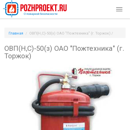
Toggl
naviga
Главная
ОВП(Н,С)-50(з) ОАО "Пожтехника" (г. Торжок) /
Pozhproekt.ru
ОВП(Н,С)-50(з) ОАО "Пожтехника" (г.
Торжок)