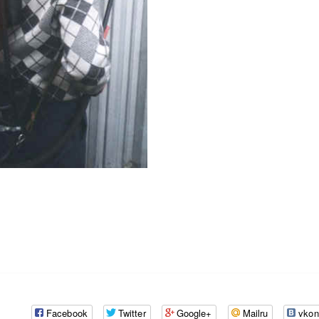
Facebook
Twitter
Google+
Mailru
vkon