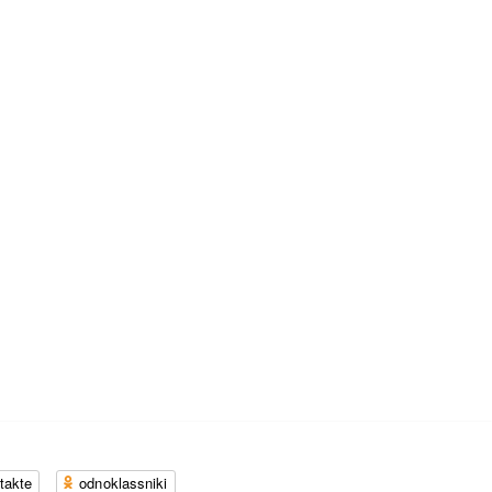
takte
odnoklassniki