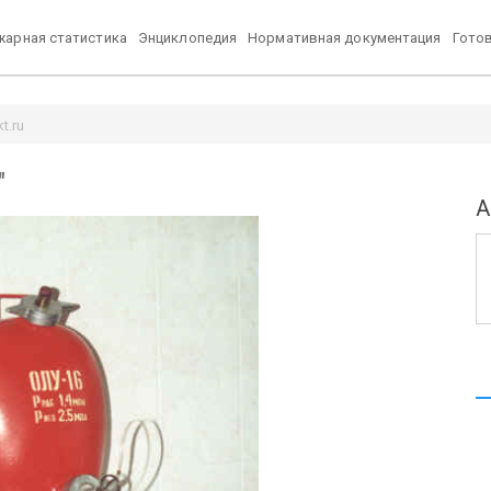
арная статистика
Энциклопедия
Нормативная документация
Гото
t.ru
"
А