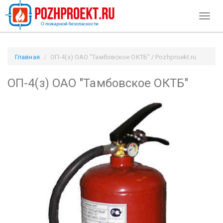
Toggl
naviga
Главная
ОП-4(з) ОАО "Тамбовское ОКТБ" / Pozhproekt.ru
ОП-4(з) ОАО "Тамбовское ОКТБ"