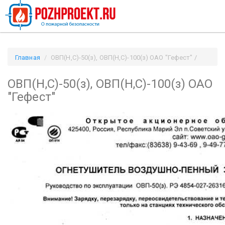
Главная
ОВП(Н,С)-50(з), ОВП(Н,С)-100(з) ОАО "Гефест" /
Pozhproekt.ru
ОВП(Н,С)-50(з), ОВП(Н,С)-100(з) ОАО
"Гефест"