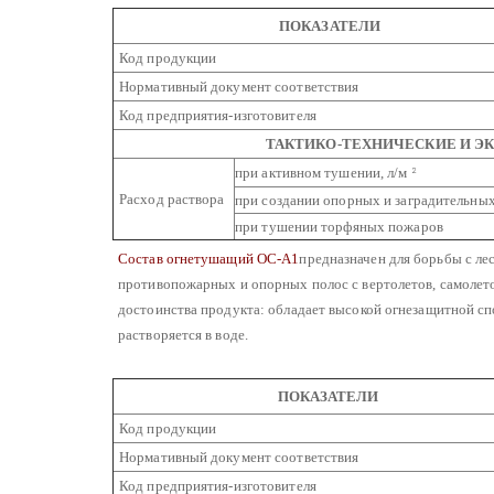
ПОКАЗАТЕЛИ
Код продукции
Нормативный документ соответствия
Код предприятия-изготовителя
ТАКТИКО-ТЕХНИЧЕСКИЕ И Э
при активном тушении, л/м
2
Расход раствора
при создании опорных и заградительны
при тушении торфяных пожаров
Состав огнетушащий ОС-А
1
предназначен для борьбы с л
противопожарных и опорных полос с вертолетов, самолет
достоинства продукта: обладает высокой огнезащитной с
растворяется в воде.
ПОКАЗАТЕЛИ
Код продукции
Нормативный документ соответствия
Код предприятия-изготовителя