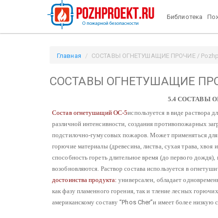
Библиотека
Пож
Главная
СОСТАВЫ ОГНЕТУШАЩИЕ ПРОЧИЕ / Pozhpr
СОСТАВЫ ОГНЕТУШАЩИЕ ПР
5.4 СОСТАВЫ
Состав огнетушащий ОС-5
используется в виде раствора д
различной интенсивности, создания противопожарных заг
подстилочно-гумусовых пожаров. Может применяться для
горючие материалы (древесина, листва, сухая трава, хвоя 
способность гореть длительное время (до первого дождя),
возобновляются.
Раствор состава используется в огнетуши
достоинства продукта:
универсален, обладает одновремен
как фазу пламенного горения, так и тление лесных горючих
американскому составу
“Phos Cher”
и имеет более низкую 