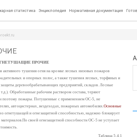
арная статистика
Энциклопедия
Нормативная документация
Гото
oekt.ru
ОЧИЕ
А
 ОГНЕТУШАЩИЕ ПРОЧИЕ
ля активного тушения огня на кромке лесных низовых пожаров
радительных и опорных полос, а также тушения лесных, торфяных и
 защиты деревообрабатывающих предприятий, складов.
Лесные
и т.д.). Обработанные рабочим раствором состава, теряют
 и поэтому пожары.
Потушенные с применением ОС-5, не
телях, автоцистернах, вездеходах, пожарных автомобилях.
Основные
но огнетушащей и огнезащитной способностью, надежно блокирует
 материалов.
По своей огнезащитной способности ОС-5 не уступает
стоимость.
Таблица 5.4.1