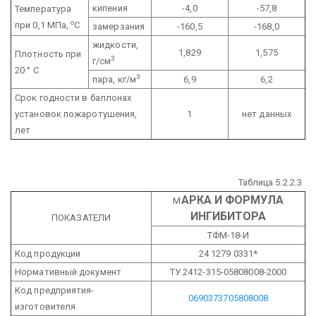
кипения
-4,0
-57,8
Температура
о
при 0,1 МПа,
С
замерзания
-160,5
-168,0
жидкости,
1,829
1,575
Плотность при
3
г/см
20 ° С
3
пара, кг/м
6,9
6,2
Срок годности в баллонах
установок пожаротушения,
1
нет данных
лет
Таблица 5.2.2.3
АРКА И ФОРМУЛА
М
ИНГИБИТОРА
ПОКАЗАТЕЛИ
ТФМ-18-И
Код продукции
24 1279 0331*
Нормативный документ
ТУ 2412-315-05808008-2000
Код предприятия-
06903737
05808008
изготовителя