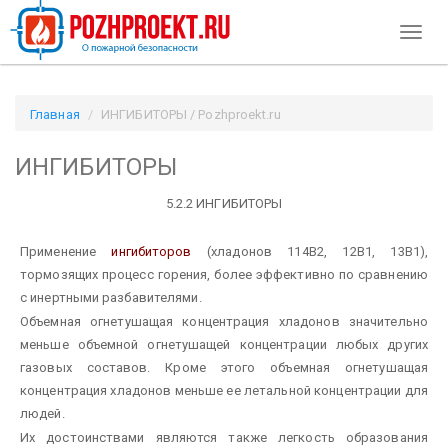
Toggl
naviga
Главная
ИНГИБИТОРЫ / Pozhproekt.ru
ИНГИБИТОРЫ
5.2.2 ИНГИБИТОРЫ
Применение
ингибиторов
(хладонов 114В2, 12В1, 13В1),
тормозящих процесс горения, более эффективно по сравнению
с инертными разбавителями.
Объемная огнетушащая концентрация хладонов значительно
меньше объемной огнетушащей концентрации любых других
газовых составов. Кроме этого объемная огнетушащая
концентрация хладонов меньше ее летальной концентрации для
людей.
Их достоинствами являются также легкость образования