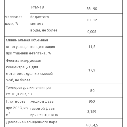
ТФМ-18
88...90
Массовая
йодистого
10...12
доля, %
метила
воды, не более
0,005
Минимальная объемная
огнетушащая концентрация
11,5
при тушении н-гептана , %
Флегматизирующая
концентрация для
17,3
метановоздушных смесей,
%об, не более
Температура кипения при
-80
Р=101,3 кПа, °С
Плотность
жидкой фазы
960
при 20 °С, кг/
газовой фазы
3,159
3
м
при Р=101,3 кПа
Давление насыщенного пара
4,0...4,5