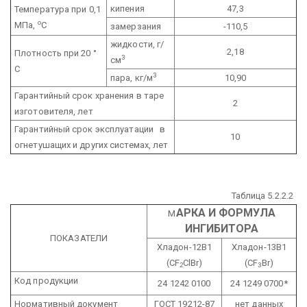
кипения
47,3
Температура при 0,1
о
МПа,
С
замерзания
-110,5
жидкости, г/
2,18
Плотность при 20 °
3
см
С
3
пара, кг/м
10,90
Гарантийный срок хранения в таре
2
изготовителя, лет
Гарантийный срок эксплуатации в
10
огнетушащих и других системах, лет
Таблица 5.2.2.2
АРКА И ФОРМУЛА
М
ИНГИБИТОРА
ПОКАЗАТЕЛИ
Хладон-12В1
Хладон-13В1
(CF
ClBr)
(CF
Br)
2
3
Код продукции
24 1242 0100
24 1249 0700*
Нормативный документ
ГОСТ 19212-87
нет данных