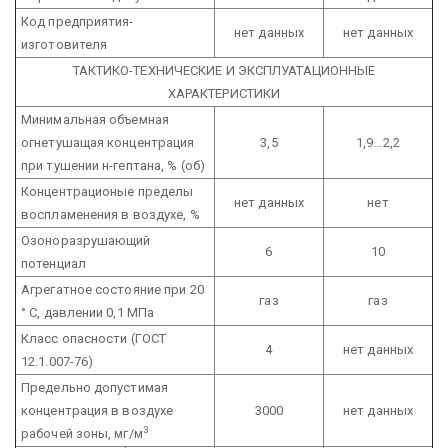
Код предприятия-
нет данных
нет данных
изготовителя
ТАКТИКО-ТЕХНИЧЕСКИЕ И ЭКСПЛУАТАЦИОННЫЕ
ХАРАКТЕРИСТИКИ
Минимальная объемная
огнетушащая концентрация
3,5
1,9…2,2
при тушении н-гептана, % (об)
Концентрационые пределы
нет данных
нет
воспламенения в воздухе, %
Озоноразрушающий
6
10
потенциал
Агрегатное состояние при 20
газ
газ
° С, давлении 0,1 МПа
Класс опасности (ГОСТ
4
нет данных
12.1.007-76)
Предельно допустимая
концентрация в воздухе
3000
нет данных
3
рабочей зоны, мг/м