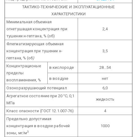
ТАКТИКО-ТЕХНИЧЕСКИЕ И ЭКСПЛУАТАЦИОННЫЕ
ХАРАКТЕРИСТИКИ
Минимальная объемная
огнетушащая концентрация при
2,4
тушении н-гептана, % (об)
Флегматизирующая объемная
концентрация при тушении н-
3,5
гептана, % (об
)
Концентрационые
в кислороде
28...54
пределы
в воздухе
нет
воспламенения, %
Озоноразрушающий потенциал
6,0
Агрегатное состояние при 20 °С; 0,1
жидкость
МПа
Класс опасности (ГОСТ 12.1.007-76)
4
Предельно допустимая
концентрация в воздухе рабочей
1000
3
зоны, мг/м