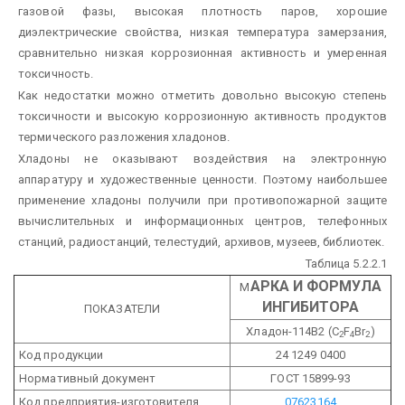
газовой фазы, высокая плотность паров, хорошие
диэлектрические свойства, низкая температура замерзания,
сравнительно низкая коррозионная активность и умеренная
токсичность.
Как недостатки можно отметить довольно высокую степень
токсичности и высокую коррозионную активность продуктов
термического разложения хладонов.
Хладоны не оказывают воздействия на электронную
аппаратуру и художественные ценности. Поэтому наибольшее
применение хладоны получили при противопожарной защите
вычислительных и информационных центров, телефонных
станций, радиостанций, телестудий, архивов, музеев, библиотек.
Таблица 5.2.2.1
АРКА И ФОРМУЛА
М
ИНГИБИТОРА
ПОКАЗАТЕЛИ
Хладон-114В2 (C
F
Br
)
2
4
2
Код продукции
24 1249 0400
Нормативный документ
ГОСТ 15899-93
Код предприятия-изготовителя
07623164