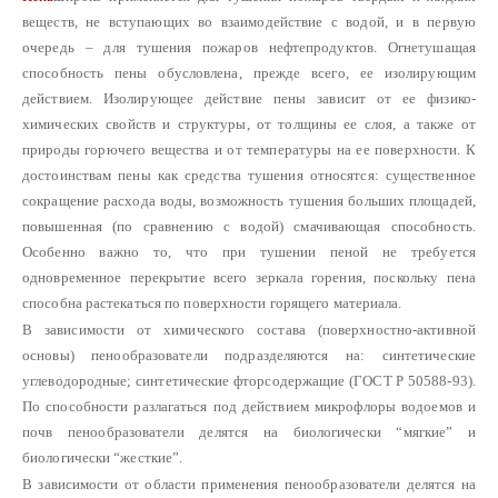
веществ, не вступающих во взаимодействие с водой, и в первую
очередь – для тушения пожаров нефтепродуктов. Огнетушащая
способность пены обусловлена, прежде всего, ее изолирующим
действием. Изолирующее действие пены зависит от ее физико-
химических свойств и структуры, от толщины ее слоя, а также от
природы горючего вещества и от температуры на ее поверхности. К
достоинствам пены как средства тушения относятся: существенное
сокращение расхода воды, возможность тушения больших площадей,
повышенная (по сравнению с водой) смачивающая способность.
Особенно важно то, что при тушении пеной не требуется
одновременное перекрытие всего зеркала горения, поскольку пена
способна растекаться по поверхности горящего материала.
В зависимости от химического состава (поверхностно-активной
основы) пенообразователи подразделяются на: синтетические
углеводородные; синтетические фторсодержащие (ГОСТ Р 50588-93).
По способности разлагаться под действием микрофлоры водоемов и
почв пенообразователи делятся на биологически “мягкие” и
биологически “жесткие”.
В зависимости от области применения пенообразователи делятся на