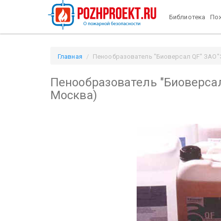
Библиотека
Пож
Главная
Пенообразователь "Биоверсал QF" ЗАО"ЭК
Пенообразователь "Биоверса
Москва)