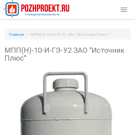
Toggl
naviga
Главная
МПП(Н)-10-И-ГЭ-У2 ЗАО "Источник Плюс" /
Pozhproekt.ru
МПП(Н)-10-И-ГЭ-У2 ЗАО "Источник
Плюс"