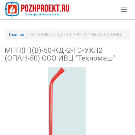
Toggl
naviga
Главная
МПП(Н)(В)-50-КД-2-ГЭ-УХЛ2 (ОПАН-50) ООО ИВЦ
"Техномаш" / Pozhproekt.ru
МПП(Н)(В)-50-КД-2-ГЭ-УХЛ2
(ОПАН-50) ООО ИВЦ "Техномаш"