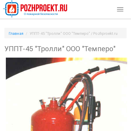
Toggl
naviga
Главная
УППТ-45 "Тролли" ООО "Темперо" / Pozhproekt.ru
УППТ-45 "Тролли" ООО "Темперо"