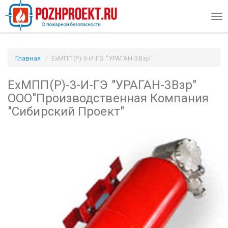
Tog
nav
Главная
ЕхМПП(Р)-3-И-ГЭ "УРАГАН-3Взр"
ООО"Производственная Компания "Сибирский Проект" /
ЕхМПП(Р)-3-И-ГЭ "УРАГАН-3Взр"
Pozhproekt.ru
ООО"Производственная Компания
"Сибирский Проект"