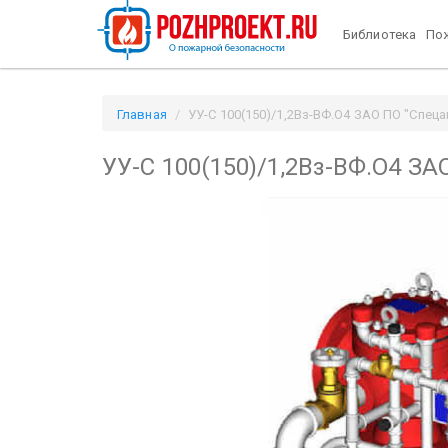
Библиотека
Пож
Главная
УУ-С 100(150)/1,2Вз-ВФ.О4 ЗАО ПО "Спеца
УУ-С 100(150)/1,2Вз-ВФ.О4 З