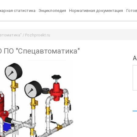
арная статистика
Энциклопедия
Нормативная документация
Гото
втоматика" / Pozhproekt.ru
АО ПО "Спецавтоматика"
А