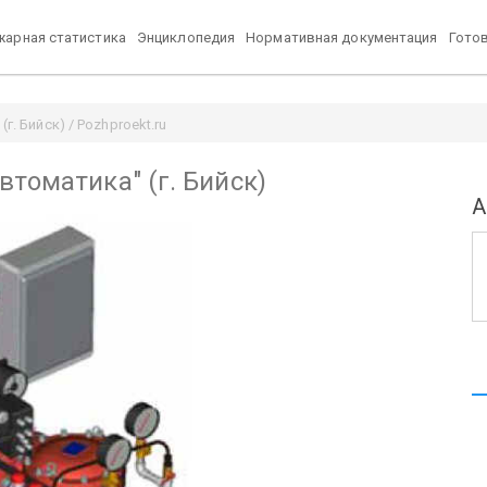
арная статистика
Энциклопедия
Нормативная документация
Гото
. Бийск) / Pozhproekt.ru
томатика" (г. Бийск)
А