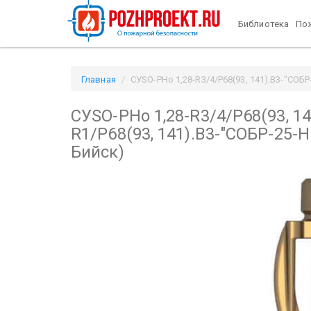
Библиотека
Пож
Главная
СУSO-РНо 1,28-R3/4/Р68(93, 141).В3-"СОБР-
СУSO-РНо 1,28-R3/4/Р68(93, 14
R1/Р68(93, 141).В3-"СОБР-25-Н
Бийск)