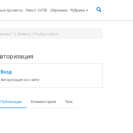
вые проекты
Реест ССПБ
Обучение
Рубрики
тика" (г. Бийск) / Pozhproekt.ru
вторизация
Вход
Авторизация на сайте.
Публикации
Комментарии
Теги