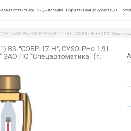
арная статистика
Энциклопедия
Нормативная документация
Гото
17-Н", СУSO-РНо 1,91-R1/Р68(93, 141).В3-"СОБР-25-Н" ЗАО ПО "Спецавтома
1).В3-"СОБР-17-Н", СУSO-РНо 1,91-
А
" ЗАО ПО "Спецавтоматика" (г.