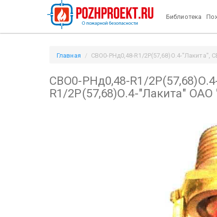
Библиотека
Пож
Главная
СВО0-РНд0,48-R1/2P(57,68)О.4-"Лакита", 
СВО0-РНд0,48-R1/2P(57,68)О.4
R1/2P(57,68)О.4-"Лакита" ОАО