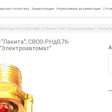
арная статистика
Энциклопедия
Нормативная документация
Гото
СВО0-РНд0,76-R1/2P(57,68)О.4-"Лакита" ОАО "Электроавтомат" / Pozhproe
-"Лакита", СВО0-РНд0,76-
А
 "Электроавтомат"