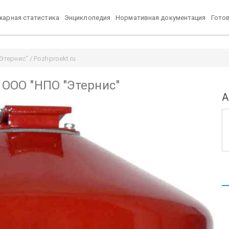
арная статистика
Энциклопедия
Нормативная документация
Гото
Этернис" / Pozhproekt.ru
) ООО "НПО "Этернис"
А