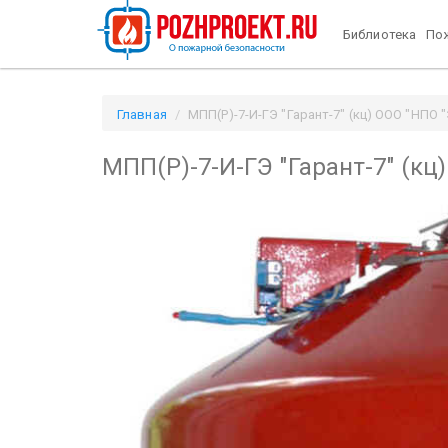
Библиотека
Пож
Главная
МПП(Р)-7-И-ГЭ "Гарант-7" (кц) ООО "НПО "
МПП(Р)-7-И-ГЭ "Гарант-7" (кц