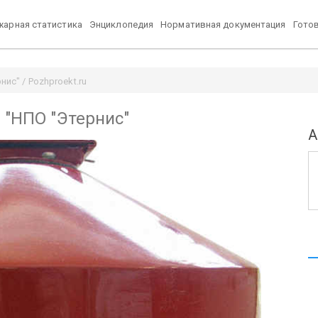
арная статистика
Энциклопедия
Нормативная документация
Гото
ис" / Pozhproekt.ru
 "НПО "Этернис"
А