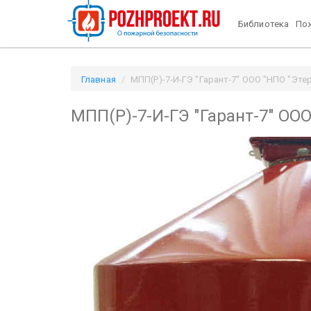
Библиотека
Пож
Главная
МПП(Р)-7-И-ГЭ "Гарант-7" ООО "НПО "Этерн
МПП(Р)-7-И-ГЭ "Гарант-7" ООО