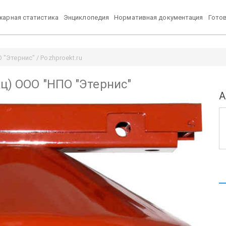
арная статистика
Энциклопедия
Нормативная документация
Гото
 "Этернис" / Pozhproekt.ru
кц) ООО "НПО "Этернис"
А