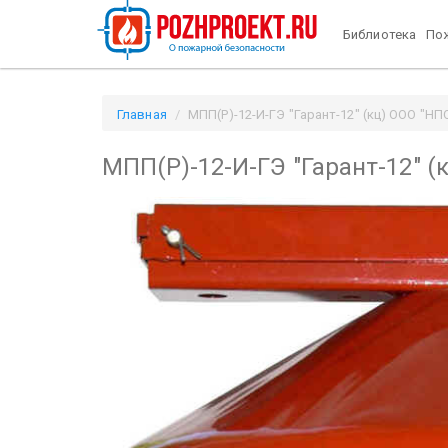
Библиотека
Пож
Главная
МПП(Р)-12-И-ГЭ "Гарант-12" (кц) ООО "НПО
МПП(Р)-12-И-ГЭ "Гарант-12" (