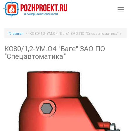
Toggl
navig
Главная
КО80/1,2-УМ.О4 "Баге" ЗАО ПО "Спецавтоматика" /
Pozhproekt.ru
КО80/1,2-УМ.О4 "Баге" ЗАО ПО
"Спецавтоматика"