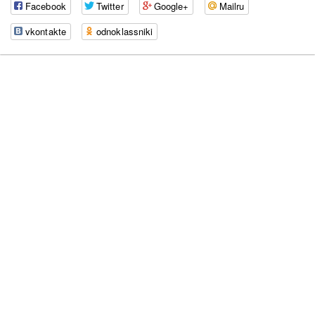
Facebook
Twitter
Google+
Mailru
vkontakte
odnoklassniki