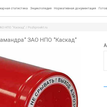
арная статистика
Энциклопедия
Нормативная документация
Гото
О НПО "Каскад" / Pozhproekt.ru
ламандра" ЗАО НПО "Каскад"
А