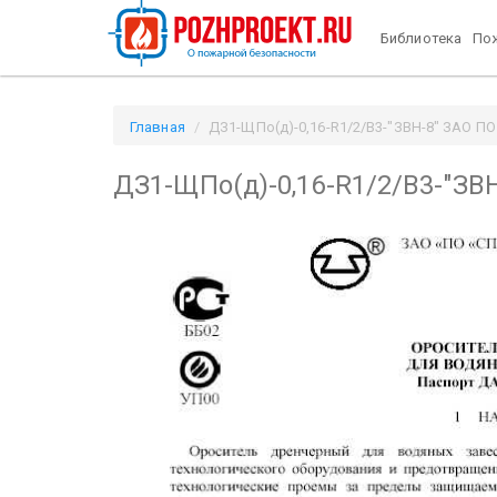
Библиотека
Пож
Главная
ДЗ1-ЩПо(д)-0,16-R1/2/В3-"ЗВН-8" ЗАО ПО 
ДЗ1-ЩПо(д)-0,16-R1/2/В3-"ЗВ