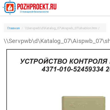
Главная
\\Servpwb\d\Katalog_07\Aispwb_07\shablon.htm /
Pozhproekt.ru
\\Servpwb\d\Katalog_07\Aispwb_07\s